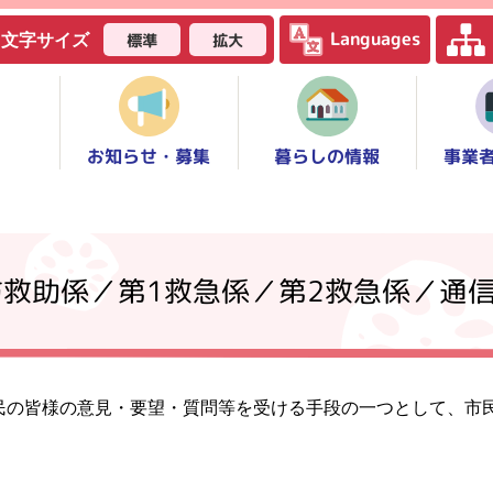
Languages
標準
拡大
文字サイズ
お知らせ・募集
事業
暮らしの情報
防救助係／第1救急係／第2救急係／通
民の皆様の意見・要望・質問等を受ける手段の一つとして、市
。