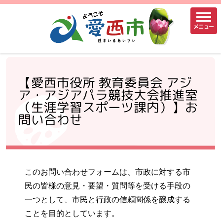
メニュー
【愛西市役所 教育委員会 アジ
ア・アジアパラ競技大会推進室
（生涯学習スポーツ課内）】お
問い合わせ
このお問い合わせフォームは、市政に対する市
民の皆様の意見・要望・質問等を受ける手段の
一つとして、市民と行政の信頼関係を醸成する
ことを目的としています。