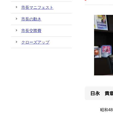
市長マニフェスト
市長の動き
市長交際費
クローズアップ
日永 貴
昭和48