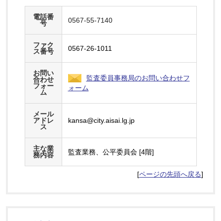
電話番
0567-55-7140
号
ファク
0567-26-1011
ス番号
お問い
監査委員事務局のお問い合わせフ
合わせ
フォー
ォーム
ム
メール
アドレ
kansa@city.aisai.lg.jp
ス
主な業
監査業務、公平委員会 [4階]
務内容
[
ページの先頭へ戻る
]