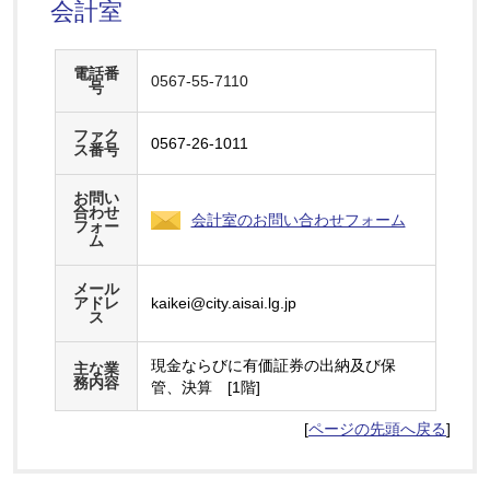
会計室
電話番
0567-55-7110
号
ファク
0567-26-1011
ス番号
お問い
合わせ
会計室のお問い合わせフォーム
フォー
ム
メール
アドレ
kaikei@city.aisai.lg.jp
ス
現金ならびに有価証券の出納及び保
主な業
務内容
管、決算 [1階]
[
ページの先頭へ戻る
]