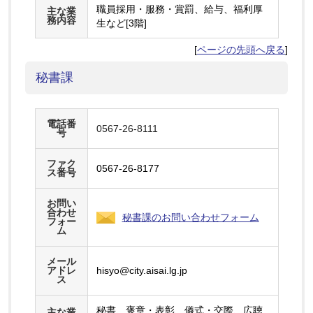
職員採用・服務・賞罰、給与、福利厚
主な業
務内容
生など[3階]
[
ページの先頭へ戻る
]
秘書課
電話番
0567-26-8111
号
ファク
0567-26-8177
ス番号
お問い
合わせ
秘書課のお問い合わせフォーム
フォー
ム
メール
アドレ
hisyo@city.aisai.lg.jp
ス
秘書、褒章・表彰、儀式・交際、広聴
主な業