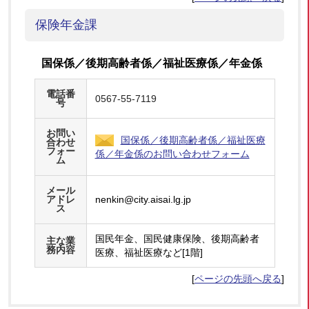
保険年金課
国保係／後期高齢者係／福祉医療係／年金係
電話番
0567-55-7119
号
お問い
国保係／後期高齢者係／福祉医療
合わせ
フォー
係／年金係のお問い合わせフォーム
ム
メール
アドレ
nenkin@city.aisai.lg.jp
ス
国民年金、国民健康保険、後期高齢者
主な業
務内容
医療、福祉医療など[1階]
[
ページの先頭へ戻る
]