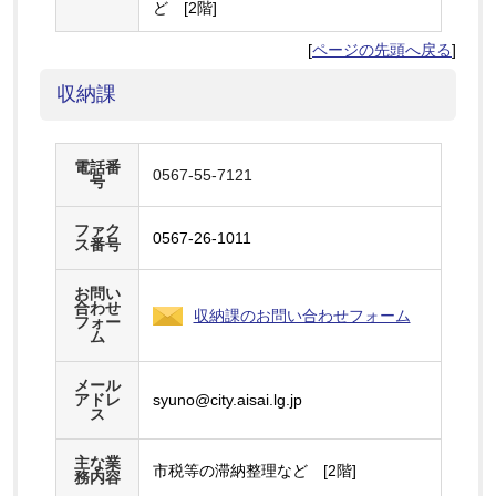
ど [2階]
[
ページの先頭へ戻る
]
収納課
電話番
0567-55-7121
号
ファク
0567-26-1011
ス番号
お問い
合わせ
収納課のお問い合わせフォーム
フォー
ム
メール
アドレ
syuno@city.aisai.lg.jp
ス
主な業
市税等の滞納整理など [2階]
務内容