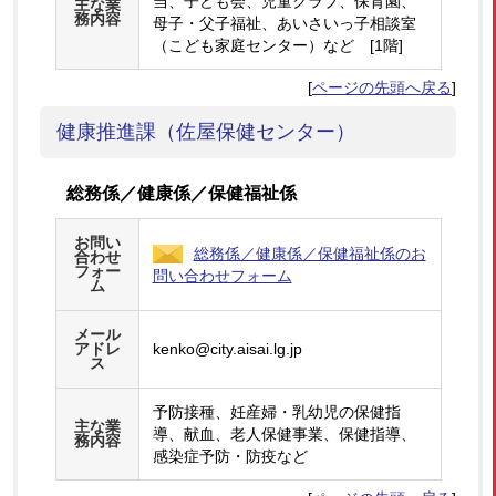
当、子ども会、児童クラブ、保育園、
主な業
務内容
母子・父子福祉、あいさいっ子相談室
（こども家庭センター）など [1階]
[
ページの先頭へ戻る
]
健康推進課（佐屋保健センター）
総務係／健康係／保健福祉係
お問い
総務係／健康係／保健福祉係のお
合わせ
フォー
問い合わせフォーム
ム
メール
アドレ
kenko@city.aisai.lg.jp
ス
予防接種、妊産婦・乳幼児の保健指
主な業
導、献血、老人保健事業、保健指導、
務内容
感染症予防・防疫など