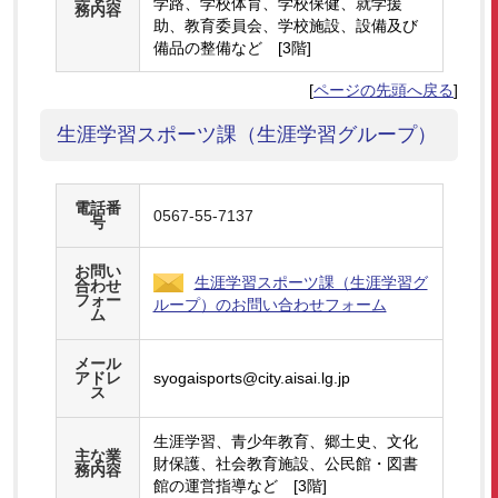
学路、学校体育、学校保健、就学援
務内容
助、教育委員会、学校施設、設備及び
備品の整備など [3階]
[
ページの先頭へ戻る
]
生涯学習スポーツ課（生涯学習グループ）
電話番
0567-55-7137
号
お問い
生涯学習スポーツ課（生涯学習グ
合わせ
フォー
ループ）のお問い合わせフォーム
ム
メール
アドレ
syogaisports@city.aisai.lg.jp
ス
生涯学習、青少年教育、郷土史、文化
主な業
財保護、社会教育施設、公民館・図書
務内容
館の運営指導など [3階]