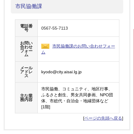
市民協働課
電話番
0567-55-7113
号
お問い
市民協働課のお問い合わせフォー
合わせ
フォー
ム
ム
メール
アドレ
kyodo@city.aisai.lg.jp
ス
市民協働、コミュニティ、地区行事、
ふるさと創生、男女共同参画、NPO団
主な業
務内容
体、市総代・自治会・地縁団体など
[1階]
[
ページの先頭へ戻る
]