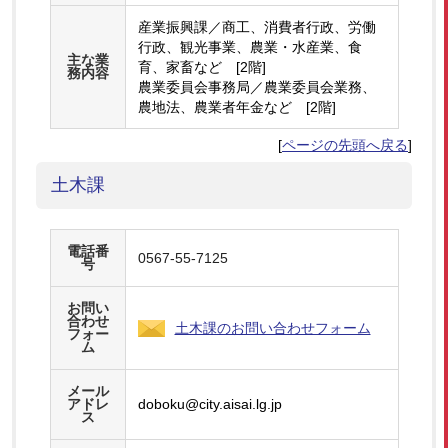
産業振興課／商工、消費者行政、労働
行政、観光事業、農業・水産業、食
主な業
育、家畜など [2階]
務内容
農業委員会事務局／農業委員会業務、
農地法、農業者年金など [2階]
[
ページの先頭へ戻る
]
土木課
電話番
0567-55-7125
号
お問い
合わせ
土木課のお問い合わせフォーム
フォー
ム
メール
アドレ
doboku@city.aisai.lg.jp
ス