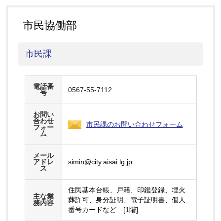
市民協働部
市民課
電話番
0567-55-7112
号
お問い
合わせ
市民課のお問い合わせフォーム
フォー
ム
メール
アドレ
simin@city.aisai.lg.jp
ス
住民基本台帳、戸籍、印鑑登録、埋火
主な業
葬許可、身分証明、電子証明書、個人
務内容
番号カードなど [1階]