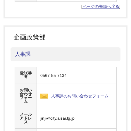
[
ページの先頭へ戻る
]
企画政策部
人事課
電話番
0567-55-7134
号
お問い
合わせ
人事課のお問い合わせフォーム
フォー
ム
メール
アドレ
jinji@city.aisai.lg.jp
ス