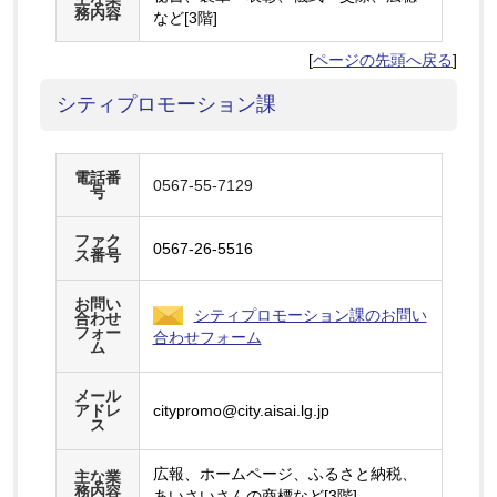
務内容
など[3階]
[
ページの先頭へ戻る
]
シティプロモーション課
電話番
0567-55-7129
号
ファク
0567-26-5516
ス番号
お問い
シティプロモーション課のお問い
合わせ
フォー
合わせフォーム
ム
メール
アドレ
citypromo@city.aisai.lg.jp
ス
広報、ホームページ、ふるさと納税、
主な業
務内容
あいさいさんの商標など[3階]