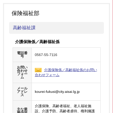
保険福祉部
高齢福祉課
介護保険係／高齢福祉係
電話番
0567-55-7116
号
お問い
介護保険係／高齢福祉係のお問い
合わせ
フォー
合わせフォーム
ム
メール
アドレ
kourei-fukusi@city.aisai.lg.jp
ス
介護保険、高齢者福祉、老人福祉施
主な業
設、介護予防、高齢者虐待、権利擁護
務内容