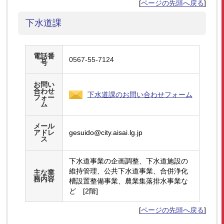
[
ページの先頭へ戻る
]
下水道課
電話番
0567-55-7124
号
お問い
合わせ
下水道課のお問い合わせフォーム
フォー
ム
メール
アドレ
gesuido@city.aisai.lg.jp
ス
下水道事業の企画調整、下水道施設の
維持管理、公共下水道事業、合併浄化
主な業
務内容
槽設置整備事業、農業集落排水事業な
ど [2階]
[
ページの先頭へ戻る
]