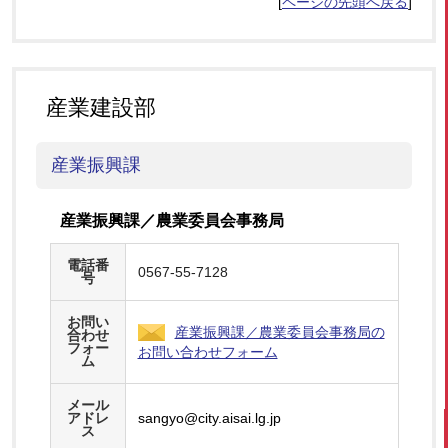
[
ページの先頭へ戻る
]
産業建設部
産業振興課
産業振興課／農業委員会事務局
電話番
0567-55-7128
号
お問い
産業振興課／農業委員会事務局の
合わせ
フォー
お問い合わせフォーム
ム
メール
アドレ
sangyo@city.aisai.lg.jp
ス