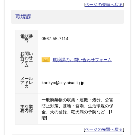
[
ページの先頭へ戻る
]
環境課
電話番
0567-55-7114
号
お問い
合わせ
環境課のお問い合わせフォーム
フォー
ム
メール
アドレ
kankyo@city.aisai.lg.jp
ス
一般廃棄物の収集・運搬・処分、公害
防止対策、墓地・斎場、生活環境の保
主な業
務内容
全、犬の登録、狂犬病の予防など [1
階]
[
ページの先頭へ戻る
]