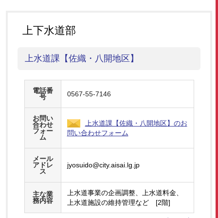
上下水道部
上水道課【佐織・八開地区】
電話番
0567-55-7146
号
お問い
上水道課【佐織・八開地区】のお
合わせ
フォー
問い合わせフォーム
ム
メール
アドレ
jyosuido@city.aisai.lg.jp
ス
上水道事業の企画調整、上水道料金、
主な業
務内容
上水道施設の維持管理など [2階]