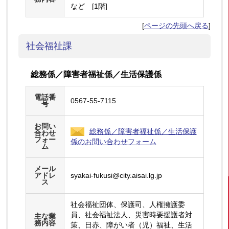
など [1階]
[
ページの先頭へ戻る
]
社会福祉課
総務係／障害者福祉係／生活保護係
電話番
0567-55-7115
号
お問い
総務係／障害者福祉係／生活保護
合わせ
フォー
係のお問い合わせフォーム
ム
メール
アドレ
syakai-fukusi@city.aisai.lg.jp
ス
社会福祉団体、保護司、人権擁護委
員、社会福祉法人、災害時要援護者対
主な業
務内容
策、日赤、障がい者（児）福祉、生活