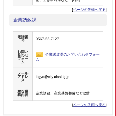
[
ページの先頭へ戻る
]
企業誘致課
電話番
0567-55-7127
号
お問い
企業誘致課のお問い合わせフォー
合わせ
フォー
ム
ム
メール
アドレ
kigyo@city.aisai.lg.jp
ス
主な業
企業誘致、産業基盤整備など[2階]
務内容
[
ページの先頭へ戻る
]