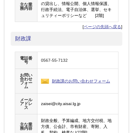
の貸出し、情報公開、個人情報保護、
主な業
務内容
行政手続法、電子自治体、選挙、セキ
ュリティーポリシーなど [2階]
[
ページの先頭へ戻る
]
財政課
電話番
0567-55-7132
号
お問い
合わせ
財政課のお問い合わせフォーム
フォー
ム
メール
アドレ
zaisei@city.aisai.lg.jp
ス
財政全般、予算編成、地方交付税、地
主な業
方債、公会計、市有財産、寄附、入
務内容
札、契約、検査など[2階]