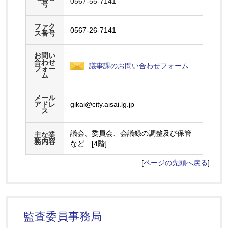
0567-55-7141
号
ファク
0567-26-7141
ス番号
お問い
合わせ
議事課のお問い合わせフォーム
フォー
ム
メール
アドレ
gikai@city.aisai.lg.jp
ス
議会、委員会、会議録の調整及び保管
主な業
務内容
など [4階]
[
ページの先頭へ戻る
]
監査委員事務局