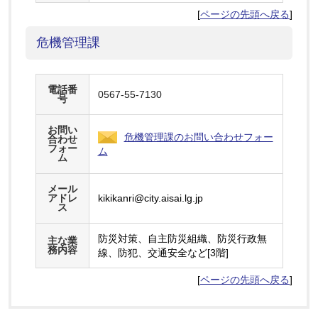
[
ページの先頭へ戻る
]
危機管理課
電話番
0567-55-7130
号
お問い
危機管理課のお問い合わせフォー
合わせ
フォー
ム
ム
メール
アドレ
kikikanri@city.aisai.lg.jp
ス
防災対策、自主防災組織、防災行政無
主な業
務内容
線、防犯、交通安全など[3階]
[
ページの先頭へ戻る
]