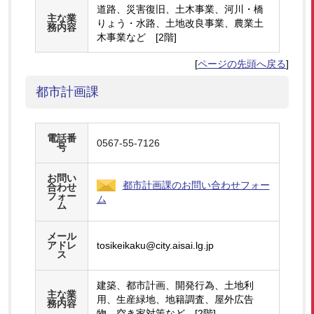
道路、災害復旧、土木事業、河川・橋
主な業
りょう・水路、土地改良事業、農業土
務内容
木事業など [2階]
[
ページの先頭へ戻る
]
都市計画課
電話番
0567-55-7126
号
お問い
都市計画課のお問い合わせフォー
合わせ
フォー
ム
ム
メール
アドレ
tosikeikaku@city.aisai.lg.jp
ス
建築、都市計画、開発行為、土地利
主な業
用、生産緑地、地籍調査、屋外広告
務内容
物、空き家対策など [2階]