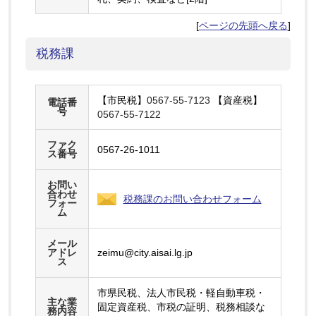
[
ページの先頭へ戻る
]
税務課
【市民税】
0567-55-7123
【資産税】
電話番
号
0567-55-7122
ファク
0567-26-1011
ス番号
お問い
合わせ
税務課のお問い合わせフォーム
フォー
ム
メール
アドレ
zeimu@city.aisai.lg.jp
ス
市県民税、法人市民税・軽自動車税・
主な業
固定資産税、市税の証明、税務相談な
務内容