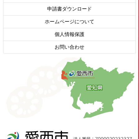
申請書ダウンロード
ホームページについて
個人情報保護
お問い合わせ