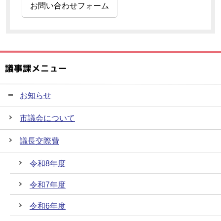
お問い合わせフォーム
議事課メニュー
お知らせ
市議会について
議長交際費
令和8年度
令和7年度
令和6年度