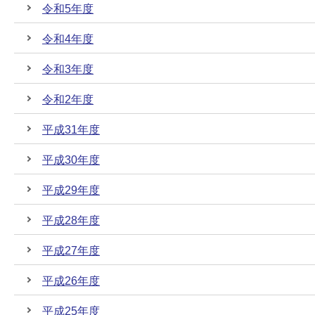
令和5年度
令和4年度
令和3年度
令和2年度
平成31年度
平成30年度
平成29年度
平成28年度
平成27年度
平成26年度
平成25年度