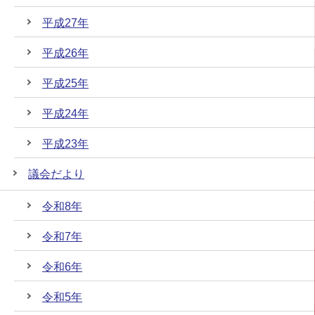
平成27年
平成26年
平成25年
平成24年
平成23年
議会だより
令和8年
令和7年
令和6年
令和5年