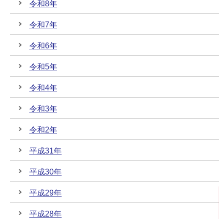
令和8年
令和7年
令和6年
令和5年
令和4年
令和3年
令和2年
平成31年
平成30年
平成29年
平成28年