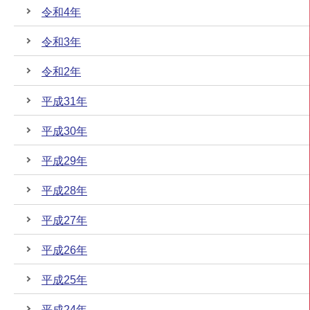
令和4年
令和3年
令和2年
平成31年
平成30年
平成29年
平成28年
平成27年
平成26年
平成25年
平成24年