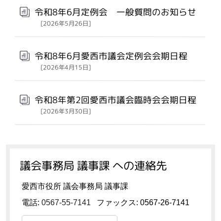
令和8年6月定例会 一般質問のお知らせ
[2026年5月26日]
令和8年6月愛西市議会定例会会期日程
[2026年4月15日]
令和8年第2回愛西市議会臨時会会期日程
[2026年3月30日]
議会事務局 議事課 への連絡先
愛西市役所 議会事務局 議事課
電話:
0567-55-7141
ファックス: 0567-26-7141