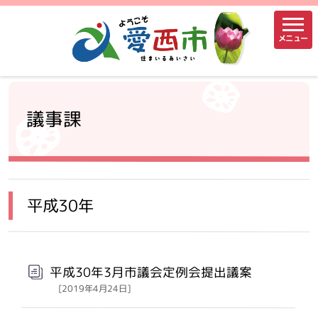
メニュー
議事課
平成30年
平成30年3月市議会定例会提出議案
[2019年4月24日]