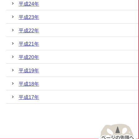
平成24年
平成23年
平成22年
平成21年
平成20年
平成19年
平成18年
平成17年