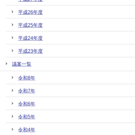
平成26年度
平成25年度
平成24年度
平成23年度
議案一覧
令和8年
令和7年
令和6年
令和5年
令和4年