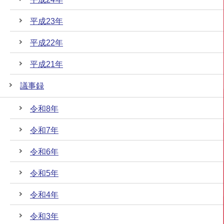
平成23年
平成22年
平成21年
議事録
令和8年
令和7年
令和6年
令和5年
令和4年
令和3年