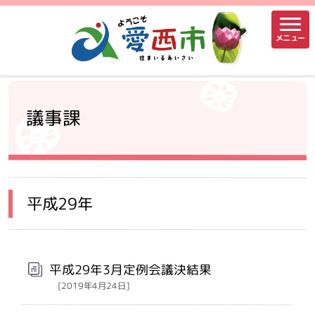
メニュー
議事課
平成29年
平成29年3月定例会議決結果
[2019年4月24日]