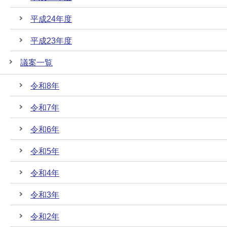
平成24年度
平成23年度
議案一覧
令和8年
令和7年
令和6年
令和5年
令和4年
令和3年
令和2年