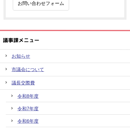
お問い合わせフォーム
議事課メニュー
お知らせ
市議会について
議長交際費
令和8年度
令和7年度
令和6年度