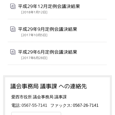
平成29年12月定例会議決結果
[2018年1月12日]
平成29年9月定例会議決結果
[2017年10月5日]
平成29年6月定例会議決結果
[2017年6月28日]
議会事務局 議事課 への連絡先
愛西市役所 議会事務局 議事課
電話:
0567-55-7141
ファックス: 0567-26-7141