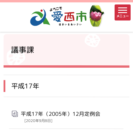
メニュー
議事課
平成17年
平成17年（2005年）12月定例会
[2020年9月8日]