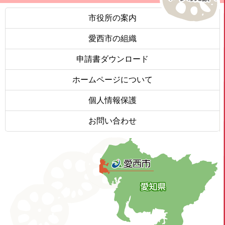
市役所の案内
愛西市の組織
申請書ダウンロード
ホームページについて
個人情報保護
お問い合わせ