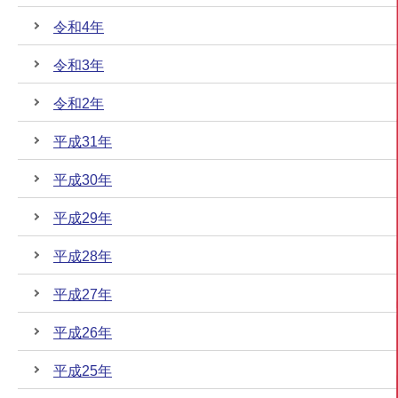
令和4年
令和3年
令和2年
平成31年
平成30年
平成29年
平成28年
平成27年
平成26年
平成25年