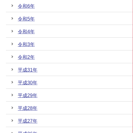
令和6年
令和5年
令和4年
令和3年
令和2年
平成31年
平成30年
平成29年
平成28年
平成27年