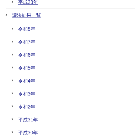
平成23年
議決結果一覧
令和8年
令和7年
令和6年
令和5年
令和4年
令和3年
令和2年
平成31年
平成30年