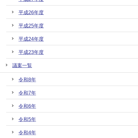
平成26年度
平成25年度
平成24年度
平成23年度
議案一覧
令和8年
令和7年
令和6年
令和5年
令和4年