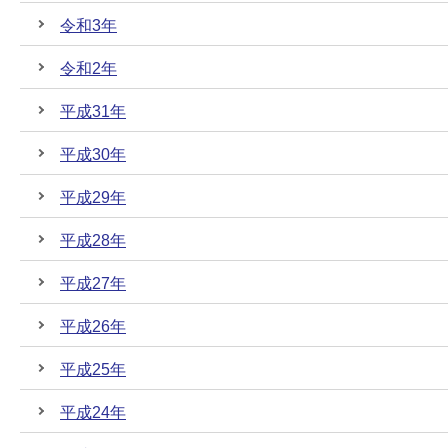
令和3年
令和2年
平成31年
平成30年
平成29年
平成28年
平成27年
平成26年
平成25年
平成24年