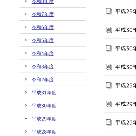
令和8年度
平成29
令和7年度
令和6年度
平成30
令和5年度
平成30
令和4年度
平成30
令和3年度
令和2年度
平成29
平成31年度
平成29
平成30年度
平成29年度
平成29
平成28年度