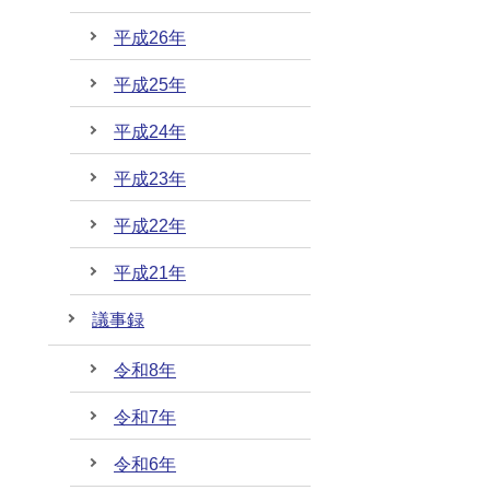
平成26年
平成25年
平成24年
平成23年
平成22年
平成21年
議事録
令和8年
令和7年
令和6年