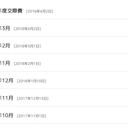
年度交際費
[2018年4月2日]
年3月
[2018年4月2日]
年2月
[2018年3月1日]
年1月
[2018年2月1日]
年12月
[2018年1月10日]
年11月
[2017年12月13日]
年10月
[2017年11月1日]