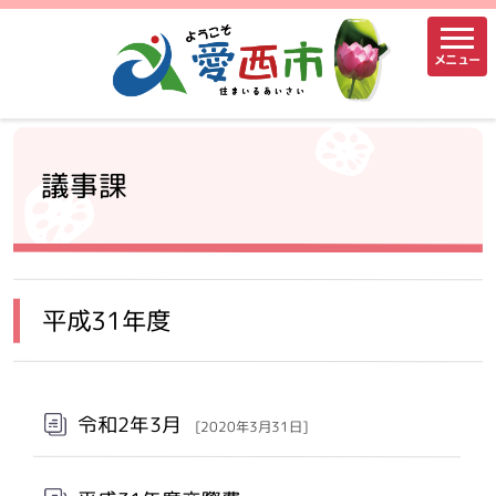
メニュー
議事課
平成31年度
令和2年3月
[2020年3月31日]