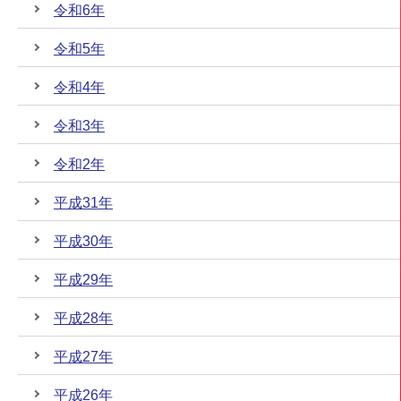
令和6年
令和5年
令和4年
令和3年
令和2年
平成31年
平成30年
平成29年
平成28年
平成27年
平成26年