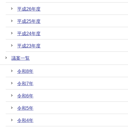
平成26年度
平成25年度
平成24年度
平成23年度
議案一覧
令和8年
令和7年
令和6年
令和5年
令和4年