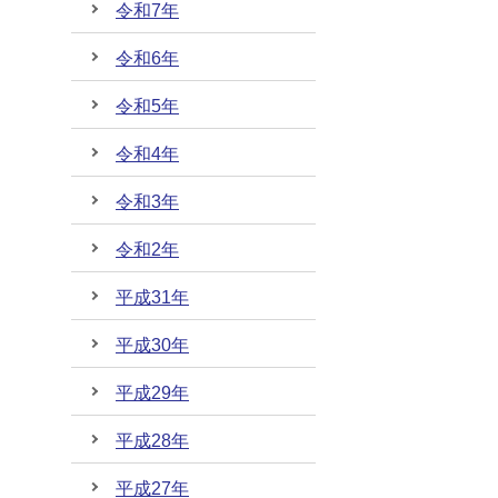
令和7年
令和6年
令和5年
令和4年
令和3年
令和2年
平成31年
平成30年
平成29年
平成28年
平成27年