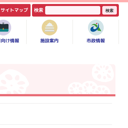
サイトマップ
検索
検索
者向け情報
市政情報
施設案内