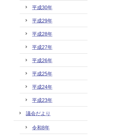
平成30年
平成29年
平成28年
平成27年
平成26年
平成25年
平成24年
平成23年
議会だより
令和8年