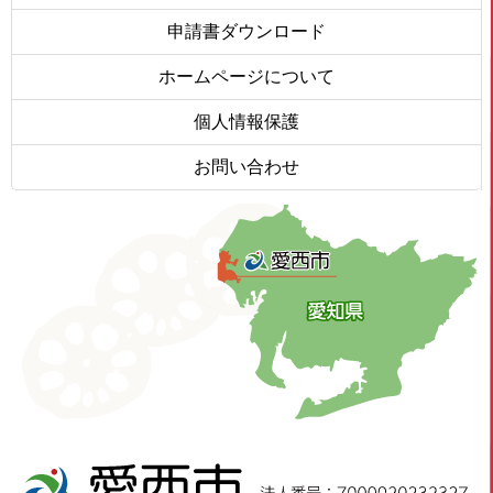
申請書ダウンロード
ホームページについて
個人情報保護
お問い合わせ