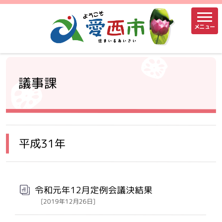
メニュー
議事課
平成31年
令和元年12月定例会議決結果
[2019年12月26日]