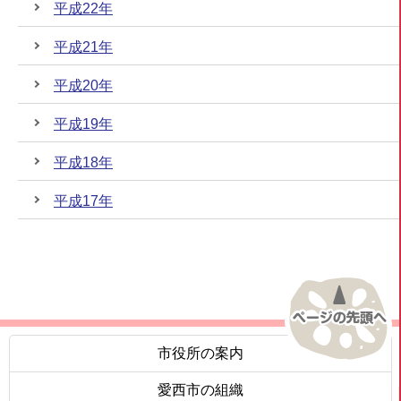
平成22年
平成21年
平成20年
平成19年
平成18年
平成17年
市役所の案内
愛西市の組織