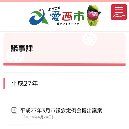
メニュー
議事課
平成27年
平成27年3月市議会定例会提出議案
[2019年4月24日]