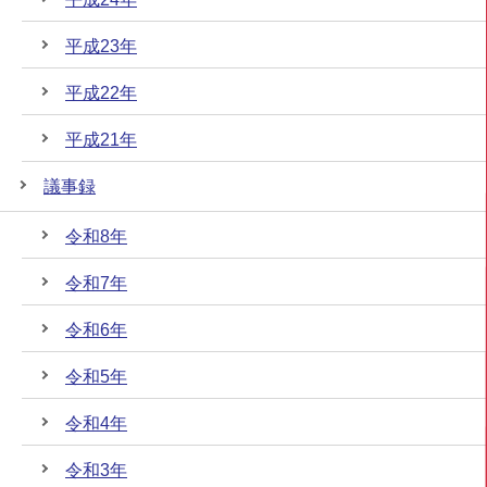
平成23年
平成22年
平成21年
議事録
令和8年
令和7年
令和6年
令和5年
令和4年
令和3年