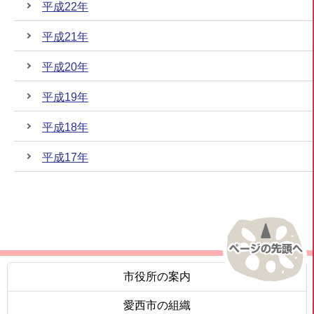
平成22年
平成21年
平成20年
平成19年
平成18年
平成17年
市役所の案内
愛西市の組織