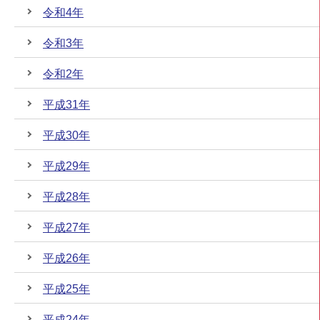
令和4年
令和3年
令和2年
平成31年
平成30年
平成29年
平成28年
平成27年
平成26年
平成25年
平成24年