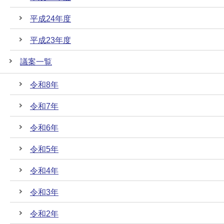
平成24年度
平成23年度
議案一覧
令和8年
令和7年
令和6年
令和5年
令和4年
令和3年
令和2年