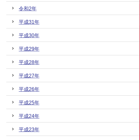
令和2年
平成31年
平成30年
平成29年
平成28年
平成27年
平成26年
平成25年
平成24年
平成23年