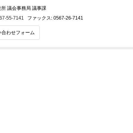
所 議会事務局 議事課
67-55-7141
ファックス: 0567-26-7141
い合わせフォーム