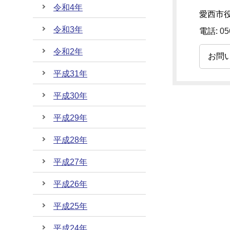
令和4年
愛西市役
令和3年
電話:
05
令和2年
お問
平成31年
平成30年
平成29年
平成28年
平成27年
平成26年
平成25年
平成24年