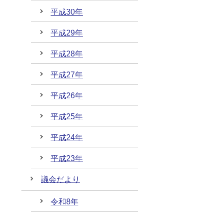
平成30年
平成29年
平成28年
平成27年
平成26年
平成25年
平成24年
平成23年
議会だより
令和8年