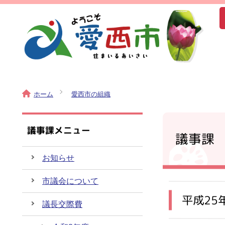
ホーム
愛西市の組織
議事課メニュー
議事課
お知らせ
市議会について
平成25
議長交際費