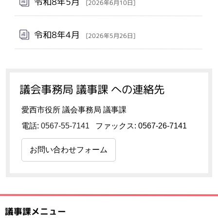
令和8年5月
[2026年6月10日]
令和8年4月
[2026年5月26日]
議会事務局 議事課 への連絡先
愛西市役所 議会事務局 議事課
電話:
0567-55-7141
ファックス: 0567-26-7141
お問い合わせフォーム
議事課メニュー