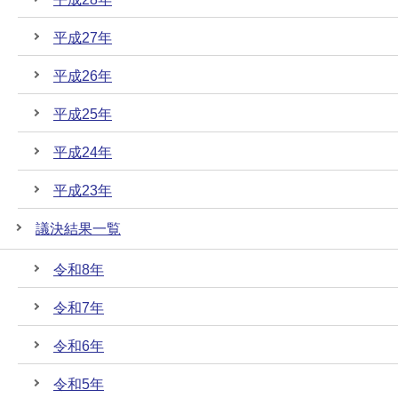
平成27年
平成26年
平成25年
平成24年
平成23年
議決結果一覧
令和8年
令和7年
令和6年
令和5年