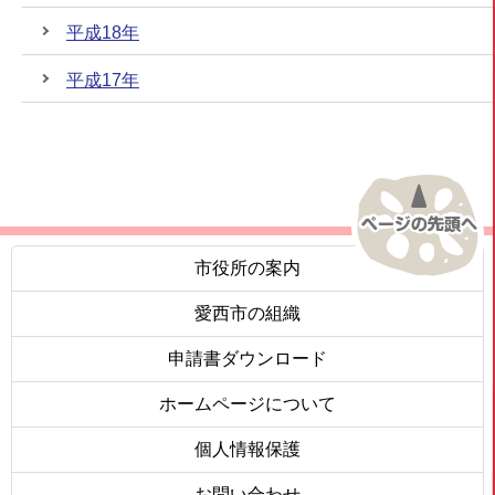
平成18年
平成17年
市役所の案内
愛西市の組織
申請書ダウンロード
ホームページについて
個人情報保護
お問い合わせ