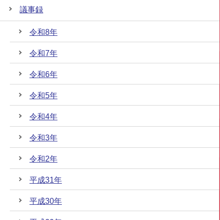
議事録
令和8年
令和7年
令和6年
令和5年
令和4年
令和3年
令和2年
平成31年
平成30年