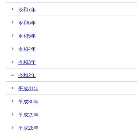
令和7年
令和6年
令和5年
令和4年
令和3年
令和2年
平成31年
平成30年
平成29年
平成28年