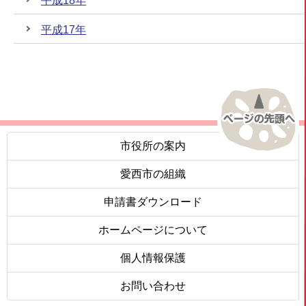
平成18年
平成17年
市役所の案内
愛西市の組織
申請書ダウンロード
ホームページについて
個人情報保護
お問い合わせ