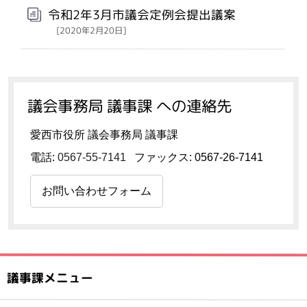
令和2年3月市議会定例会提出議案
[2020年2月20日]
議会事務局 議事課 への連絡先
愛西市役所 議会事務局 議事課
電話:
0567-55-7141
ファックス: 0567-26-7141
お問い合わせフォーム
議事課メニュー