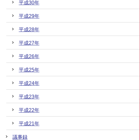
平成30年
平成29年
平成28年
平成27年
平成26年
平成25年
平成24年
平成23年
平成22年
平成21年
議事録