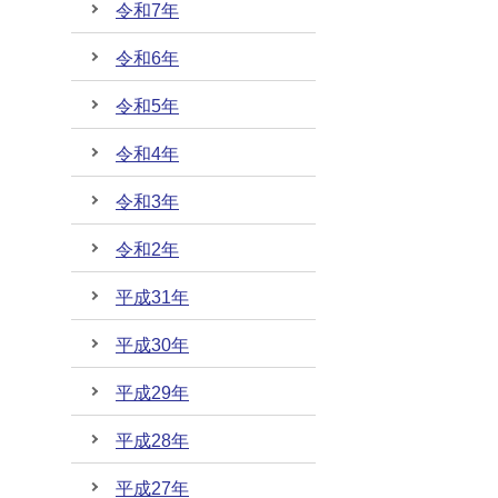
令和7年
令和6年
令和5年
令和4年
令和3年
令和2年
平成31年
平成30年
平成29年
平成28年
平成27年