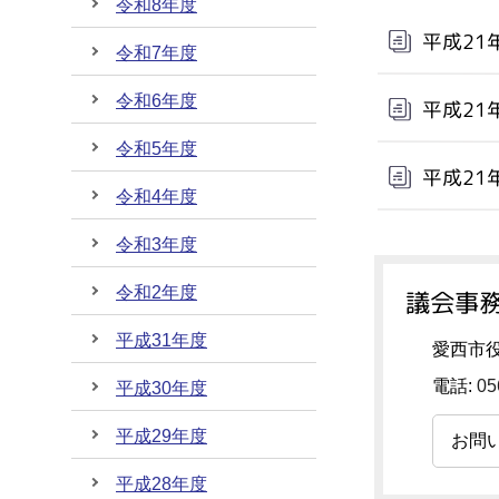
令和8年度
平成21
令和7年度
令和6年度
平成21
令和5年度
平成21
令和4年度
令和3年度
令和2年度
議会事務
平成31年度
愛西市役
電話:
05
平成30年度
平成29年度
お問
平成28年度