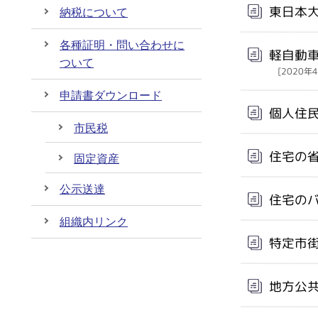
東日本
納税について
各種証明・問い合わせに
軽自動
ついて
[2020年
申請書ダウンロード
個人住
市民税
住宅の
固定資産
公示送達
住宅の
組織内リンク
特定市
地方公