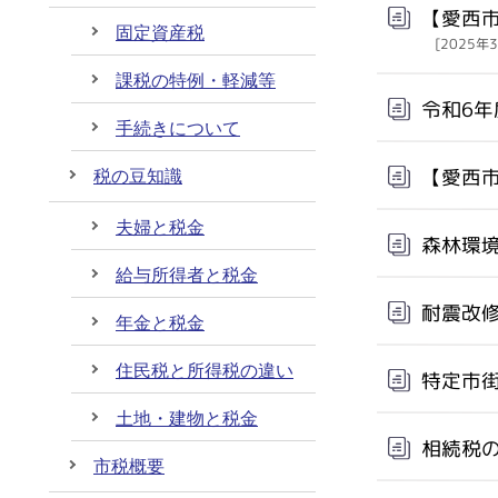
【愛西
固定資産税
[2025年
課税の特例・軽減等
令和6
手続きについて
【愛西
税の豆知識
夫婦と税金
森林環
給与所得者と税金
耐震改
年金と税金
住民税と所得税の違い
特定市
土地・建物と税金
相続税
市税概要