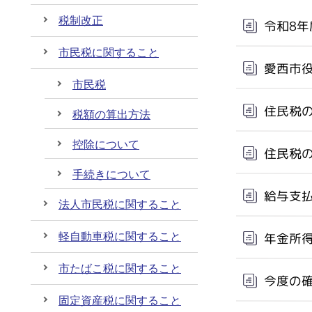
税制改正
令和8
市民税に関すること
愛西市役
市民税
住民税
税額の算出方法
控除について
住民税
手続きについて
給与支
法人市民税に関すること
年金所
軽自動車税に関すること
市たばこ税に関すること
今度の
固定資産税に関すること