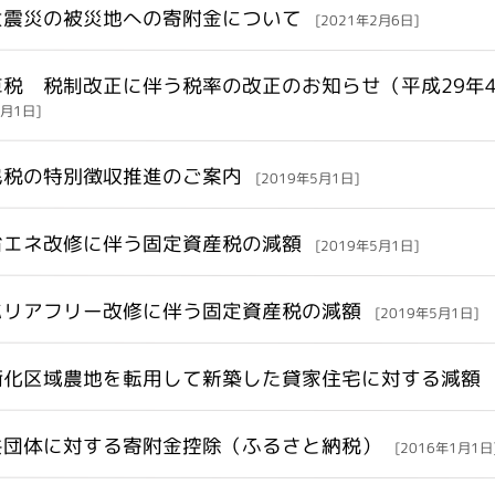
大震災の被災地への寄附金について
[2021年2月6日]
車税 税制改正に伴う税率の改正のお知らせ（平成29年
4月1日]
民税の特別徴収推進のご案内
[2019年5月1日]
省エネ改修に伴う固定資産税の減額
[2019年5月1日]
バリアフリー改修に伴う固定資産税の減額
[2019年5月1日]
街化区域農地を転用して新築した貸家住宅に対する減額
共団体に対する寄附金控除（ふるさと納税）
[2016年1月1日