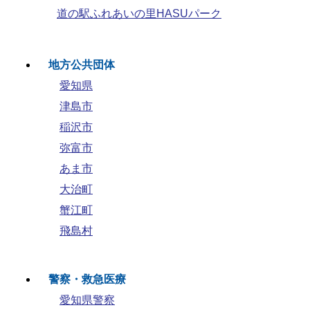
道の駅ふれあいの里HASUパーク
地方公共団体
愛知県
津島市
稲沢市
弥富市
あま市
大治町
蟹江町
飛島村
警察・救急医療
愛知県警察