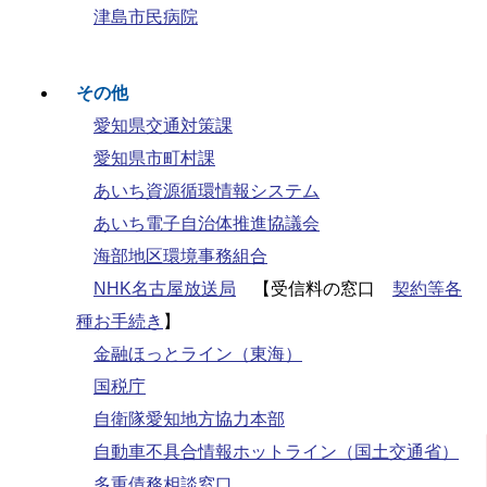
津島市民病院
その他
愛知県交通対策課
愛知県市町村課
あいち資源循環情報システム
あいち電子自治体推進協議会
海部地区環境事務組合
NHK名古屋放送局
【受信料の窓口
契約等各
種お手続き
】
金融ほっとライン（東海）
国税庁
自衛隊愛知地方協力本部
自動車不具合情報ホットライン（国土交通省）
多重債務相談窓口