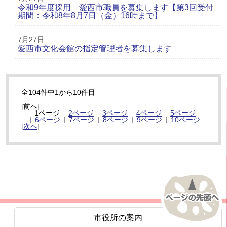
令和9年度採用 愛西市職員を募集します【第3回受付
期間：令和8年8月7日（金）16時まで】
7月27日
愛西市文化会館の指定管理者を募集します
全104件中1から10件目
[前へ]
1ページ
2ページ
3ページ
4ページ
5ページ
6ページ
7ページ
8ページ
9ページ
10ページ
[
次へ
]
市役所の案内