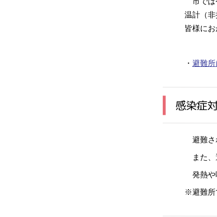
市では今
温計（非
皆様にお
・
避難所
感染症
避難され
また、避
発熱や咳
※避難所