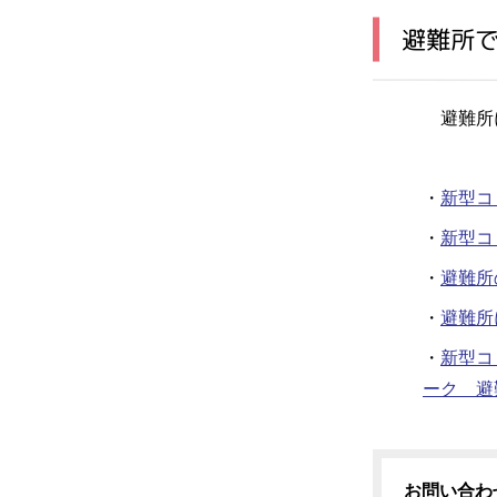
避難所
避難所に
・
新型コ
・
新型コ
・
避難所
・
避難所
・
新型コ
ーク 避
お問い合わ