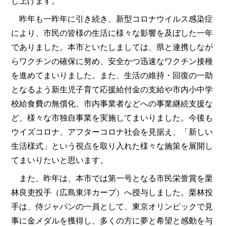
し上げます。
昨年も一昨年に引き続き、新型コロナウイルス感染症
により、市民の皆様の生活に様々な影響を及ぼした一年
でありました。本市といたしましては、県と連携しなが
らワクチンの確保に努め、安全かつ迅速なワクチン接種
を進めてまいりました。また、生活の維持・回復の一助
となるよう新生児子育て応援給付金の支給や市内小中学
校給食費の無償化、市内事業者などへの事業継続支援な
ど、様々な市独自事業を実施してまいりました。今後も
ウイズコロナ、アフターコロナ社会を見据え、「新しい
生活様式」という視点を取り入れた様々な施策を展開し
てまいりたいと思います。
また、昨年は、本市では第一号となる市民栄誉賞を栗
林良吏投手（広島東洋カープ）へ授与しました。栗林投
手は、侍ジャパンの一員として、東京オリンピックで見
事に金メダルを獲得し、多くの方に夢と希望と感動を与