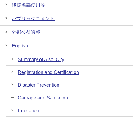
後援名義使用等
パブリックコメント
外部公益通報
English
Summary of Aisai City
Registration and Certification
Disaster Prevention
Garbage and Sanitation
Education