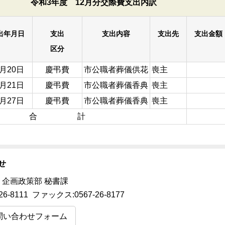
令和3年度 12月分交際費支出内訳
出年月日
支出
支出内容
支出先
支出金額
区分
2月20日
慶弔費
市公職者葬儀供花
喪主
2月21日
慶弔費
市公職者葬儀香典
喪主
2月27日
慶弔費
市公職者葬儀香典
喪主
合 計
せ
 企画政策部 秘書課
26-8111 ファックス:0567-26-8177
問い合わせフォーム