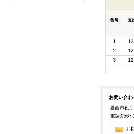
番号
支
1
1
2
1
3
1
お問い合わ
愛西市役所
電話:0567-
お