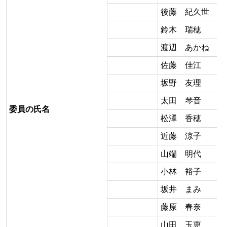
後藤 紀久世
鈴木 瑞穂
渡辺 あかね
佐藤 佳江
坂野 友理
太田 琴音
委員の氏名
松澤 香穂
近藤 涼子
山端 明代
小林 裕子
坂井 まみ
藤原 春奈
山田 玉恵