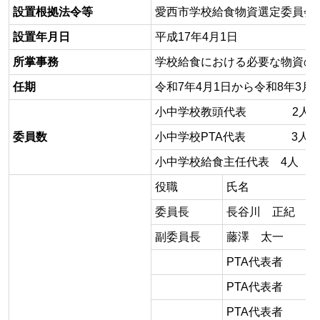
設置根拠法令等
愛西市学校給食物資選定委員会
設置年月日
平成17年4月1日
所掌事務
学校給食における必要な物資の
任期
令和7年4月1日から令和8年3月3
小中学校教頭代表 2人
委員数
小中学校PTA代表 3人（全
小中学校給食主任代表 4人（全
役職
氏名
委員長
長谷川 正紀
副委員長
藤澤 太一
PTA代表者
PTA代表者
PTA代表者