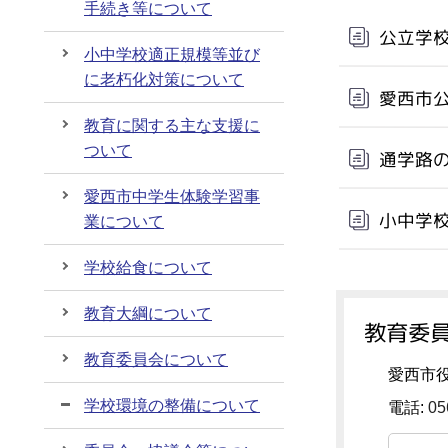
手続き等について
公立学
小中学校適正規模等並び
に老朽化対策について
愛西市
教育に関する主な支援に
ついて
通学路
愛西市中学生体験学習事
小中学校
業について
学校給食について
教育大綱について
教育委員
教育委員会について
愛西市役
学校環境の整備について
電話:
05