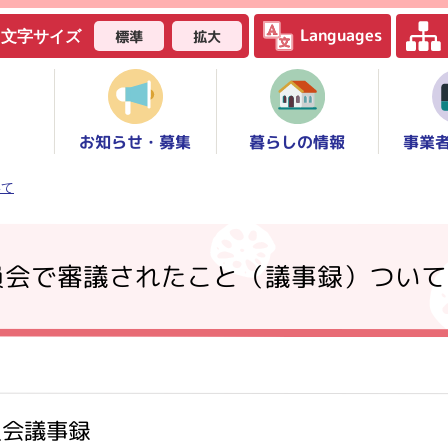
Languages
標準
拡大
文字サイズ
お知らせ・募集
事業
暮らしの情報
いて
員会で審議されたこと（議事録）ついて
員会議事録