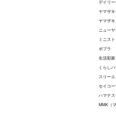
デイリー
ヤマザキ
ヤマザキ
ニューヤ
ミニスト
ポプラ
生活彩家
くらしハ
スリーエ
セイコー
ハマナス
MMK（