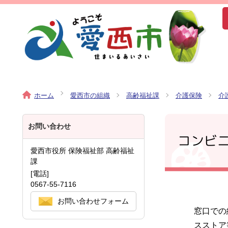
ホーム
愛西市の組織
高齢福祉課
介護保険
介
お問い合わせ
コンビ
愛西市役所 保険福祉部 高齢福祉
課
[電話]
0567-55-7116
お問い合わせフォーム
窓口での
スストア