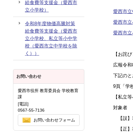
給食費等支援金（愛西市
立小学校）
愛西市立
愛西市立
令和8年度物価高騰対策
給食費等支援金（愛西市
愛西市立
立小学校、私立等小中学
校（愛西市立中学校を除
く））
【お詫び
広報令和
下記のと
お問い合わせ
9頁「学
愛西市役所 教育委員会 学校教育
課
【私立等
[電話]
対象者
0567-55-7136
【誤】私
お問い合わせフォーム
【正】私