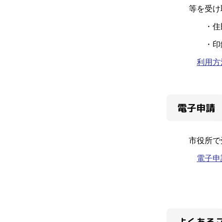
等を受け
・住民
・印鑑
利用方
電子申請
市役所で
電子申
よくある