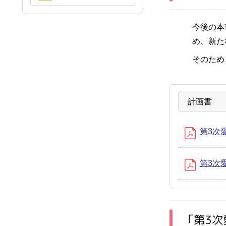
今後の本
め、新た
そのため
計画書
第3次
第3次
「第3