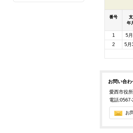
番号
支
年
1
5月
2
5月
お問い合わ
愛西市役所
電話:0567-
お