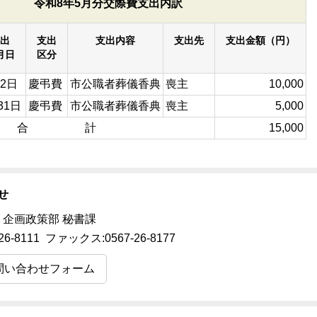
令和8年5月分交際費支出内訳
出
支出
支出内容
支出先
支出金額（円）
月日
区分
2日
慶弔費
市公職者葬儀香典
喪主
10,000
31日
慶弔費
市公職者葬儀香典
喪主
5,000
合 計
15,000
せ
 企画政策部 秘書課
26-8111 ファックス:0567-26-8177
問い合わせフォーム