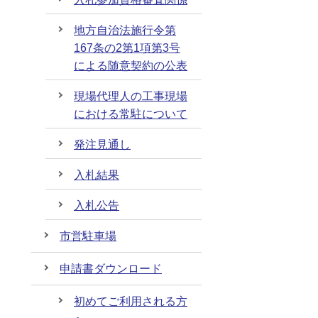
地方自治法施行令第
167条の2第1項第3号
による随意契約の公表
現場代理人の工事現場
における常駐について
発注見通し
入札結果
入札公告
市営駐車場
申請書ダウンロード
初めてご利用される方