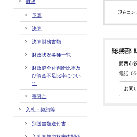
財政
現在コン
予算
決算
決算財務書類
総務部 
財政状況各種一覧
愛西市役
財政健全化判断比率及
電話:
05
び資金不足比率につい
て
お問
寄附金
入札・契約等
別送書類送付書
入札参加資格審査関係