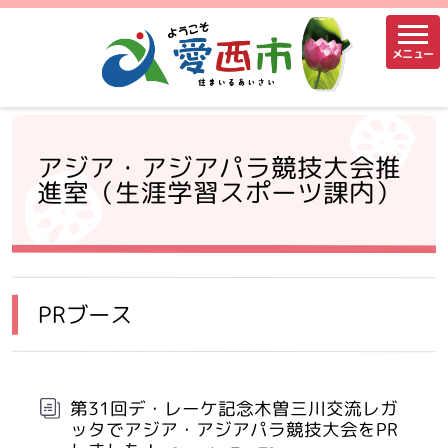
メニュー
アジア・アジアパラ競技大会推
進室（生涯学習スポーツ課内）
PRブース
第31回デ・レーケ記念木曽三川交流レガ
ッタでアジア・アジアパラ競技大会をPR