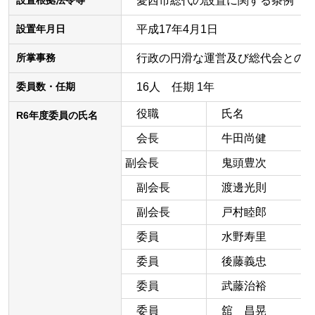
愛西市総代の設置に関する条例
設置根拠法令等
平成17年4月1日
設置年月日
行政の円滑な運営及び総代会との連
所掌事務
16人 任期 1年
委員数・任期
役職
氏名
R6年度委員の氏名
会長
牛田尚健
副会長
鬼頭豊次
副会長
渡邊光則
副会長
戸村睦郎
委員
水野寿里
委員
後藤義忠
委員
武藤治裕
委員
舘 昌晃