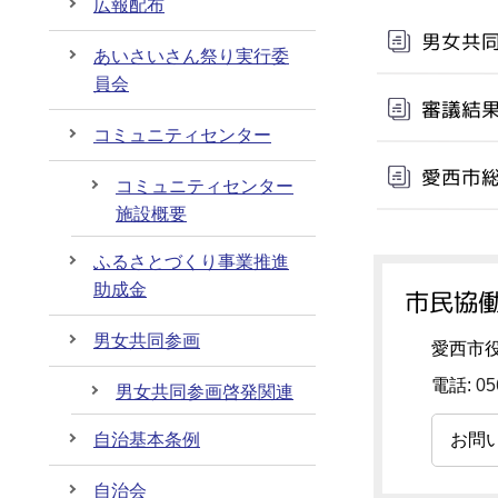
広報配布
男女共
あいさいさん祭り実行委
員会
審議結
コミュニティセンター
愛西市
コミュニティセンター
施設概要
ふるさとづくり事業推進
助成金
市民協働
男女共同参画
愛西市役
電話:
05
男女共同参画啓発関連
自治基本条例
お問
自治会