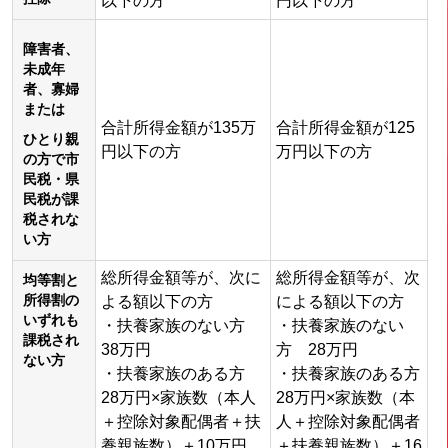
以下の方
円以下の方
障害者、
未成年
者、寡婦
または
合計所得金額が135万
合計所得金額が125
ひとり親
円以下の方
万円以下の方
の方で
市
民税・県
民税が課
税されな
い方
総所得金額等が、次に
総所得金額等が、次
均等割と
所得割の
よる額以下の方
による額以下の方
いずれも
・扶養家族のない方
・扶養家族のない
課税され
38万円
方 28万円
ない方
・扶養家族のある方
・扶養家族のある方
28万円×家族数（本人
28万円×家族数（本
＋控除対象配偶者＋扶
人＋控除対象配偶者
養親族数）＋10万円
＋扶養親族数）＋16