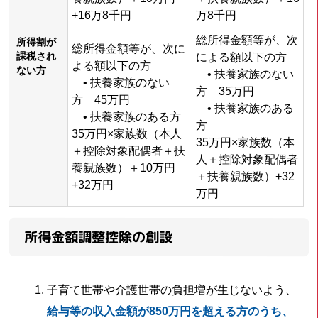
+16万8千円
万8千円
総所得金額等が、次
所得割が
総所得金額等が、次に
課税され
による額以下の方
よる額以下の方
ない方
• 扶養家族のない
• 扶養家族のない
方 35万円
方 45万円
• 扶養家族のある
• 扶養家族のある方
方
35万円×家族数（本人
35万円×家族数（本
＋控除対象配偶者＋扶
人＋控除対象配偶者
養親族数）＋10万円
＋扶養親族数）+32
+32万円
万円
所得金額調整控除の創設
子育て世帯や介護世帯の負担増が生じないよう、
給与等の収入金額が
850
万円を超える方のうち、