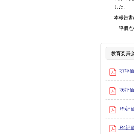
した。
本報告書
評価点
教育委員
R7評価
R6評価
R5評価
R4評