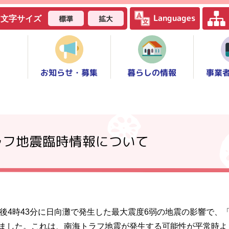
Languages
標準
拡大
文字サイズ
お知らせ・募集
事業
暮らしの情報
ラフ地震臨時情報について
午後4時43分に日向灘で発生した最大震度6弱の地震の影響で
ました。これは、南海トラフ地震が発生する可能性が平常時よ