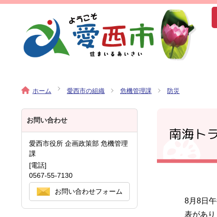
ホーム
愛西市の組織
危機管理課
防災
お問い合わせ
南海ト
愛西市役所 企画政策部 危機管理
課
[電話]
0567-55-7130
お問い合わせフォーム
8月8日
表があり