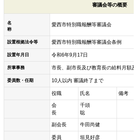
審議会等の概要
名
愛西市特別職報酬等審議会
称
愛西市特別職報酬等審議会条例
設置根拠法令等
令和6年9月17日
設置年月日
市長、副市長及び教育長の給料月額及
所掌事務
10人以内 審議終了まで
委員数・任期
役職
氏名
備考
会
千頭
長
聡
副会長
牛田尚健
委員
垣見好彦