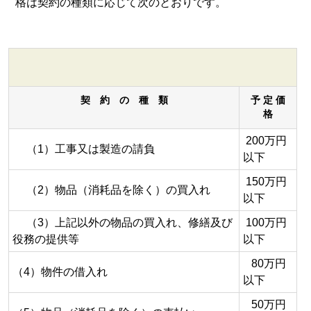
格は契約の種類に応じて次のとおりです。
契 約 の 種 類
予 定 価
格
200万円
（1）工事又は製造の請負
以下
150万円
（2）物品（消耗品を除く）の買入れ
以下
（3）上記以外の物品の買入れ、修繕及び
100万円
役務の提供等
以下
80万円
（4）物件の借入れ
以下
50万円