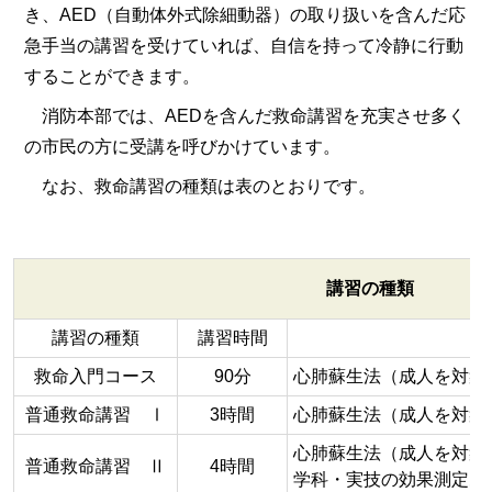
き、AED（自動体外式除細動器）の取り扱いを含んだ応
急手当の講習を受けていれば、自信を持って冷静に行動
することができます。
消防本部では、AEDを含んだ救命講習を充実させ多く
の市民の方に受講を呼びかけています。
なお、救命講習の種類は表のとおりです。
講習の種類
講習の種類
講習時間
講
救命入門コース
90分
心肺蘇生法（成人を対象
普通救命講習 Ⅰ
3時間
心肺蘇生法（成人を対象
心肺蘇生法（成人を対象
普通救命講習 Ⅱ
4時間
学科・実技の効果測定あ