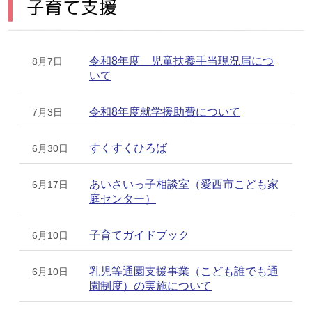
子育て支援
令和8年度 児童扶養手当現況届につ
8月7日
いて
令和8年度就学援助費について
7月3日
すくすくひろば
6月30日
あいさいっ子相談室（愛西市こども家
6月17日
庭センター）
子育てガイドブック
6月10日
乳児等通園支援事業（こども誰でも通
6月10日
園制度）の実施について