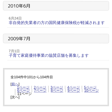
2010年6月
6月24日
非自発的失業者の方の国民健康保険税が軽減されます
2009年7月
7月1日
子育て家庭優待事業の協賛店舗を募集します
全104件中101から104件目
[
前へ
]
1ページ
2ページ
3ページ
4ページ
5ページ
6ページ
7ページ
8ページ
9ページ
10ページ
11ページ
[次へ]