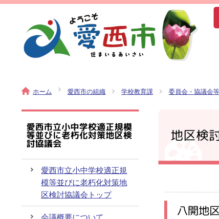
ホーム
愛西市の組織
学校教育課
委員会・協議会
愛西市立小中学校適正規模
地区検
等並びに老朽化対策地区検
討協議会
愛西市立小中学校適正規
模等並びに老朽化対策地
区検討協議会トップ
八開地
会議概要について