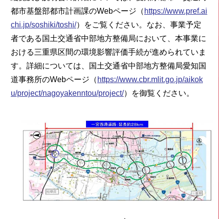
都市基盤部都市計画課のWebページ（
https://www.pref.ai
chi.jp/soshiki/toshi/
）をご覧ください。なお、事業予定
者である国土交通省中部地方整備局において、本事業に
おける三重県区間の環境影響評価手続が進められていま
す。詳細については、国土交通省中部地方整備局愛知国
道事務所のWebページ（
https://www.cbr.mlit.go.jp/aikok
u/project/nagoyakenntou/project/
）を御覧ください。