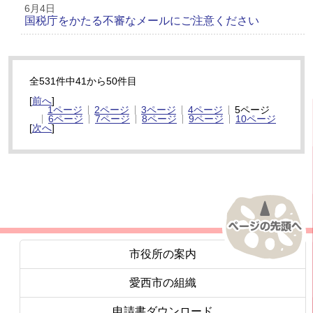
6月4日
国税庁をかたる不審なメールにご注意ください
全531件中41から50件目
[
前へ
]
1ページ
2ページ
3ページ
4ページ
5ページ
6ページ
7ページ
8ページ
9ページ
10ページ
[
次へ
]
市役所の案内
愛西市の組織
申請書ダウンロード