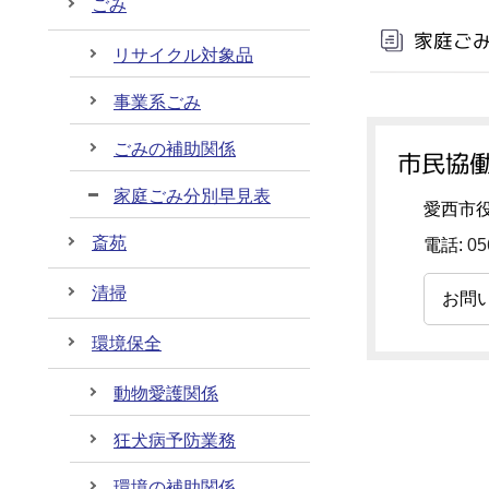
ごみ
家庭ご
リサイクル対象品
事業系ごみ
ごみの補助関係
市民協働
家庭ごみ分別早見表
愛西市役
斎苑
電話:
05
清掃
お問
環境保全
動物愛護関係
狂犬病予防業務
環境の補助関係