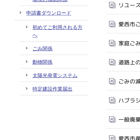
リユー
申請書ダウンロード
愛西市
初めてご利用される方
へ
家庭ご
ごみ関係
道路上
動物関係
太陽光発電システム
ごみの
特定建設作業届出
ハブラ
一般廃
愛西市