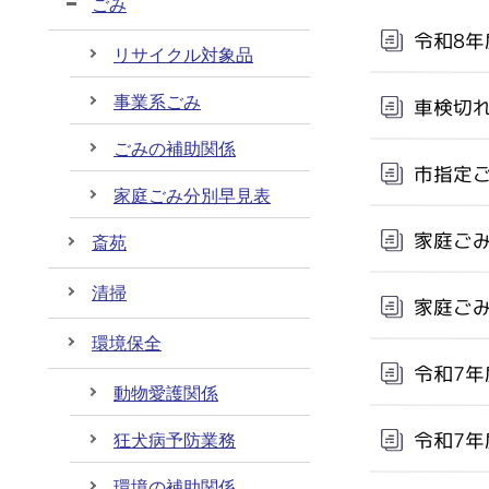
ごみ
令和8
リサイクル対象品
事業系ごみ
車検切
ごみの補助関係
市指定
家庭ごみ分別早見表
家庭ご
斎苑
清掃
家庭ご
環境保全
令和7
動物愛護関係
令和7
狂犬病予防業務
環境の補助関係