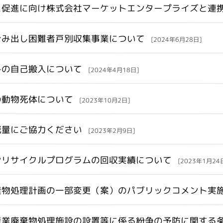
ス促進に向け株式会社マーケットエンタープライズと連
ごみ出し困難者戸別収集事業について
[2024年6月28日]
みの自己搬入について
[2024年4月18日]
の動物死体について
[2023年10月2日]
減量にご協力ください
[2023年2月9日]
シリサイクルプログラムの回収実績について
[2023年1月24
棄物処理計画の一部変更（案）のパブリックコメント実
産業廃棄物処理施設の設置等に係る紛争の予防に関する