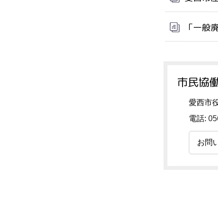
「一般
市民協働
愛西市役
電話:
05
お問