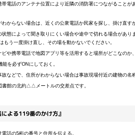
携帯電話のアンテナ位置により近隣の消防署につながることが
がわからない場合は、近くの公衆電話か民家を探し、掛け直す
の状態によって聞き取りにくい場合や途中で切れる場合があり
はもう一度掛け直し、その場を動かないでください。
ナビや携帯電話で地図アプリ等を活用すると場所がどこなのか
S機能を必ずONにしておく。
事故などで、住所がわからない場合は事故現場付近の建物の名
〇図書館の北約△△メートルの交差点です。
による119番のかけ方』
電話の5桁の番号と住所を伝える。