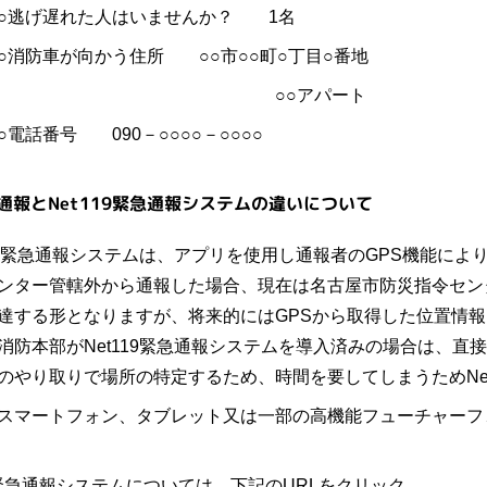
遅れた人はいませんか？ 1名
車が向かう住所 ○○市○○町○丁目○番地
○○アパート
号 090－○○○○－○○○○
番通報とNet119緊急通報システムの違いについて
19緊急通報システムは、アプリを使用し通報者のGPS機能に
ンター管轄外から通報した場合、現在は名古屋市防災指令セン
達する形となりますが、将来的にはGPSから取得した位置情
消防本部がNet119緊急通報システムを導入済みの場合は、直
のやり取りで場所の特定するため、時間を要してしまうためNe
スマートフォン、タブレット又は一部の高機能フューチャーフォ
19緊急通報システムについては、下記のURLをクリック