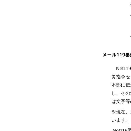
○逃げ
○消防
○電話番
メール119
Net1
災指令セ
本部に伝
し、その
は文字等
※現在、
います。
Net1