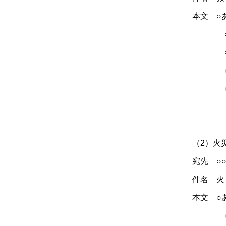
本文 ○
○病気
○痛い
○病気
○救急
○
○電話
（2）火
宛先 ○○
件名 火
本文 
○何が