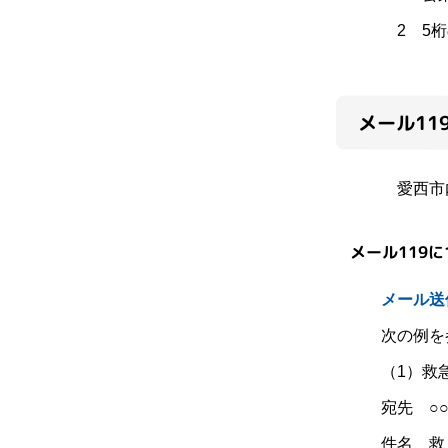
2 5桁
メール1
愛西市内
メール119
メール送
次の例を
（1）救
宛先 ○○
件名 救