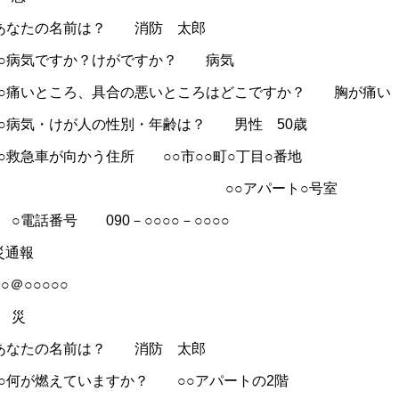
あなたの名前は？ 消防 太郎
ですか？けがですか？ 病気
ところ、具合の悪いところはどこですか？ 胸が痛
・けが人の性別・年齢は？ 男性 50歳
車が向かう住所 ○○市○○町○丁目○番地
○アパート○号室
番号 090－○○○○－○○○○
災通報
○＠○○○○○
 災
○あなたの名前は？ 消防 太郎
燃えていますか？ ○○アパートの2階